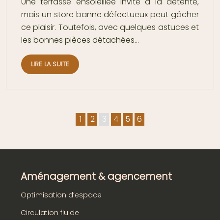
Une terrasse ensoleillée invite à la détente,
mais un store banne défectueux peut gâcher
ce plaisir. Toutefois, avec quelques astuces et
les bonnes pièces détachées…
LIRE LA SUITE
1
2
3
4
5
6
Aménagement & agencement
Optimisation d’espace
Circulation fluide