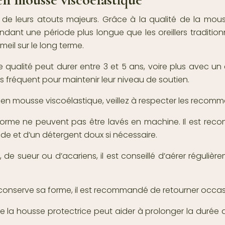
n de leurs atouts majeurs. Grâce à la qualité de la mouss
dant une période plus longue que les oreillers traditionn
eil sur le long terme.
ualité peut durer entre 3 et 5 ans, voire plus avec un en
fréquent pour maintenir leur niveau de soutien.
r en mousse viscoélastique, veillez à respecter les recomm
 forme ne peuvent pas être lavés en machine. Il est reco
mide et d’un détergent doux si nécessaire.
 de sueur ou d’acariens, il est conseillé d’aérer régulière
onserve sa forme, il est recommandé de retourner occasio
us de la housse protectrice peut aider à prolonger la durée d