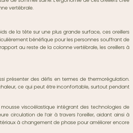
sture de sommeil saine. L’ergonomie de ces oreillers crée
nne vertébrale.
ids de la tête sur une plus grande surface, ces oreillers
rticulièrement bénéfique pour les personnes souffrant de
pport au reste de la colonne vertébrale, les oreillers à
ussi présenter des défis en termes de thermorégulation.
chaleur, ce qui peut être inconfortable, surtout pendant
 mousse viscoélastique intégrant des technologies de
e circulation de l’air à travers l’oreiller, aidant ainsi à
 matériaux à changement de phase pour améliorer encore