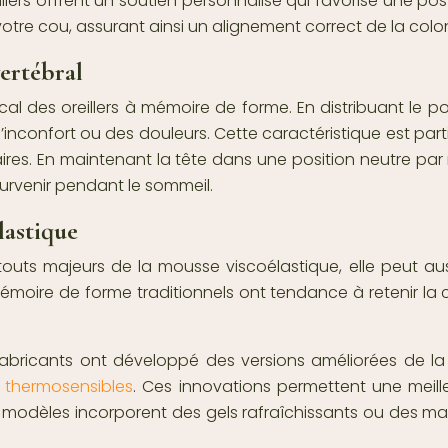
llers offrent un soutien personnalisé qui favorise une po
votre cou, assurant ainsi un alignement correct de la colo
ertébral
cal des oreillers à mémoire de forme. En distribuant le po
l’inconfort ou des douleurs. Cette caractéristique est pa
es. En maintenant la tête dans une position neutre par ra
urvenir pendant le sommeil.
lastique
 atouts majeurs de la mousse viscoélastique, elle peut a
émoire de forme traditionnels ont tendance à retenir la 
bricants ont développé des versions améliorées de la
s thermosensibles
. Ces innovations permettent une meilleur
ins modèles incorporent des gels rafraîchissants ou des