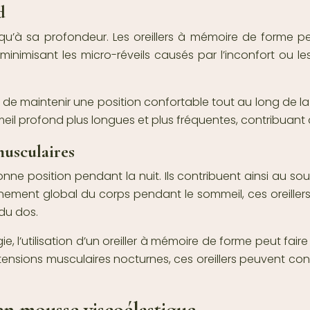
d
qu’à sa profondeur. Les oreillers à mémoire de forme p
minimisant les micro-réveils causés par l’inconfort ou l
 de maintenir une position confortable tout au long de la 
il profond plus longues et plus fréquentes, contribuant 
musculaires
nne position pendant la nuit. Ils contribuent ainsi au so
lignement global du corps pendant le sommeil, ces oreille
 du dos.
e, l’utilisation d’un oreiller à mémoire de forme peut fair
 tensions musculaires nocturnes, ces oreillers peuvent con
 en mousse viscoélastique