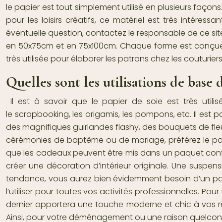
le papier est tout simplement utilisé en plusieurs façons
pour les
loisirs créatifs
, ce matériel est très intéressa
éventuelle question,
contactez
le responsable de ce sit
en 50x75cm et en 75x100cm. Chaque forme est conçue p
très utilisée pour élaborer les patrons chez les couturiers. D
Quelles sont les utilisations de base 
Il est à savoir que le papier de soie est très util
le
scrapbooking
, les origamis, les pompons, etc. Il est 
des magnifiques guirlandes flashy, des bouquets de fleur
cérémonies de baptême ou de mariage, préférez le pa
que les cadeaux peuvent être mis dans un paquet confect
créer une décoration d’intérieur originale. Une suspens
tendance, vous aurez bien évidemment besoin d’un papie
l’utiliser pour toutes vos activités professionnelles. P
dernier apportera une touche moderne et chic à vos maté
Ainsi, pour votre déménagement ou une raison quelconqu