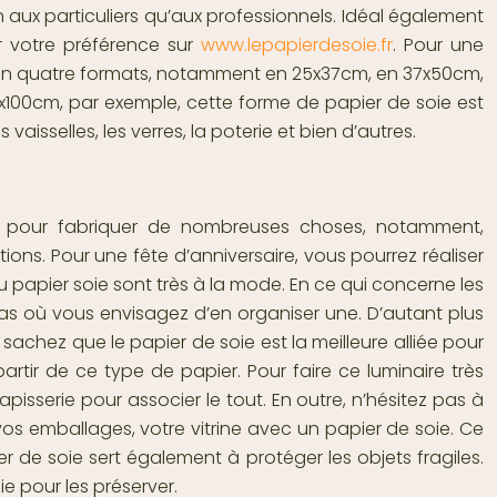
en aux particuliers qu’aux professionnels. Idéal également
er votre préférence sur
www.lepapierdesoie.fr
. Pour une
ste en quatre formats, notamment en 25x37cm, en 37x50cm,
100cm, par exemple, cette forme de papier de soie est
s vaisselles, les verres, la poterie et bien d’autres.
aire pour fabriquer de nombreuses choses, notamment,
ations. Pour une fête d’anniversaire, vous pourrez réaliser
u papier soie sont très à la mode. En ce qui concerne les
cas où vous envisagez d’en organiser une. D’autant plus
achez que le papier de soie est la meilleure alliée pour
artir de ce type de papier. Pour faire ce luminaire très
sserie pour associer le tout. En outre, n’hésitez pas à
 vos emballages, votre vitrine avec un papier de soie. Ce
r de soie sert également à protéger les objets fragiles.
 pour les préserver.