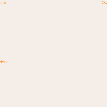
isir
Qu
ciens