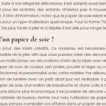
. Suite à son élégante délicatesse, il est adapté aussi bi
nt pour les activités des enfants. N’hésitez pas à trouv
e. À titre d’information, notez que le papier de soie exi
our un type d’utilisation quelconque. Pour la forme 75x
e plus, facile à plier et à déplier, il est utile pour ranger le
d’un papier de soie ?
isé pour des loisirs créatifs. Ce matériau est nécess
possible de le plier afin que vous puissiez créer des décor
s multicolores. Les décorations d’arts de la table avec d
pier de soie de couleur
vert prairie
, poudré et léger au 
ionné et personnalisé avec cette matière. Par ailleurs, s
ion de lumière avec un petit abat-jour est réalisable à p
r de soie, d’un ballon de baudruche et d’une colle à tapi
our une astuce plus économique, il est possible de décorer
riels de bureau. Hormis tout cela, l’utilisation de papie
e, pensez à emballer vos affaires dans un papier de soie