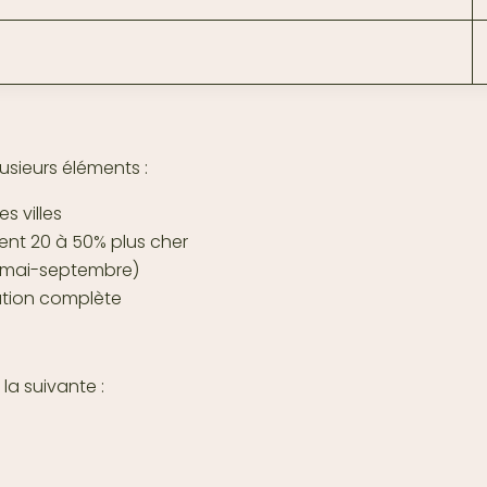
usieurs éléments :
s villes
rent 20 à 50% plus cher
 (mai-septembre)
tation complète
la suivante :