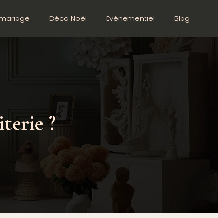
mariage
Déco Noël
Evénementiel
Blog
terie ?