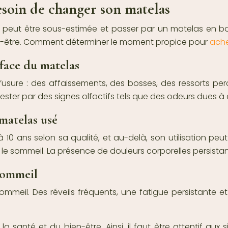
besoin de changer son matelas
 peut être sous-estimée et passer par un matelas en bo
ien-être. Comment déterminer le moment propice pour
ache
rface du matelas
’usure : des affaissements, des bosses, des ressorts pe
ster par des signes olfactifs tels que des odeurs dues à d
matelas usé
 10 ans selon sa qualité, et au-delà, son utilisation pe
 le sommeil. La présence de douleurs corporelles persista
 sommeil
meil. Des réveils fréquents, une fatigue persistante et 
a santé et du bien-être. Ainsi, il faut être attentif au