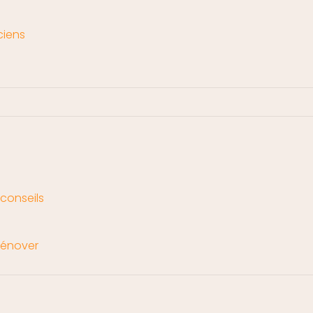
ciens
 conseils
 rénover