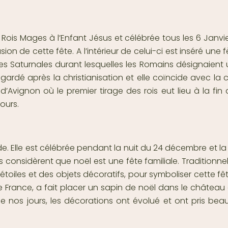
s Rois Mages à l’Enfant Jésus et célébrée tous les 6 Janv
n de cette fête. A l’intérieur de celui-ci est inséré une fè
 des Saturnales durant lesquelles les Romains désignaient
 gardé après la christianisation et elle coïncide avec la 
’Avignon où le premier tirage des rois eut lieu à la fin
ours.
nde. Elle est célébrée pendant la nuit du 24 décembre et
is considèrent que noël est une fête familiale. Tradition
 étoiles et des objets décoratifs, pour symboliser cette fêt
de France, a fait placer un sapin de noël dans le château 
e nos jours, les décorations ont évolué et ont pris bea